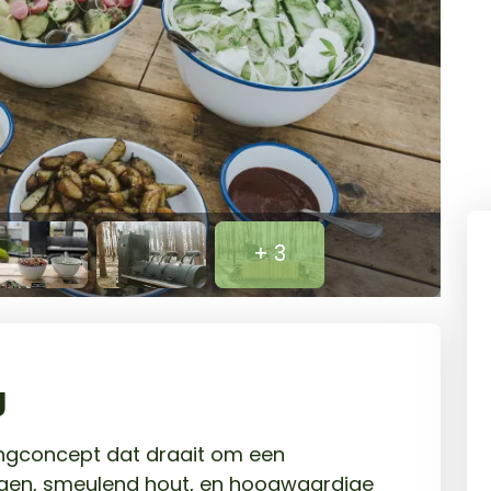
+ 3
g
ingconcept dat draait om een
n, smeulend hout, en hoogwaardige