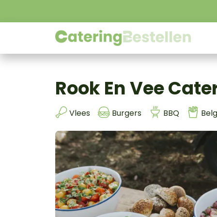
Rook En Vee Cate
Vlees
Burgers
BBQ
Belg